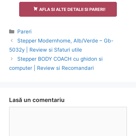
AFLA SI ALTE DETALII SI PARERI!
Categorii
Pareri
Navigare
Stepper Modernhome, Alb/Verde – Gb-
în
5032y | Review si Sfaturi utile
articol
Stepper BODY COACH cu ghidon si
computer | Review si Recomandari
Lasă un comentariu
Comentariu